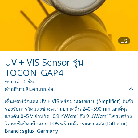
1/2
UV + VIS Sensor รุ่น
TOCON_GAP4
ขายแล้ว 0 ชิ้น
คำอธิบายสินค้าแบบย่อ
เซ็นเซอร์วัดแสง UV + VIS พร้อมวงจรขยาย (Amplifier) ในตัว
รองรับการวัดแสงช่วงความยาวคลื่น 240–590 nm เอาต์พุต
แรงดัน 0–5 V ย่านวัด : 0.9 nW/cm² ถึง 9 µW/cm² โครงสร้าง
โลหะซีลปิดผนึกแบบ TO5 พร้อมตัวกระจายแสง (Diffusor)
Brand : sglux, Germany