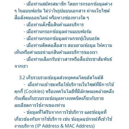
- เมื่อท่านสมัครสมาชิก โดยการกรอกข้อมูลต่าง
ๆ ในแบบฟอร์ม ไม่ว่าในรูปแบบเอกสาร ผ่านเว็บไซต์
สื่อสังคมออนไลน์ หรือทางช่องทางใด ๆ
- เมื่อท่านสั่งซื้อสินค้าและบริการ
- เมื่อท่านกรอกข้อมูลผ่านแบบฟอร์ม
- เมื่อท่านกรอกข้อมูลผ่านกระทู้เว็บบอร์ด
- เมื่อท่านติดต่อสื่อสาร สอบถามข้อมูล ให้ความ
เห็นหรือคำแนะนำแก่สินค้าและบริการของเรา
- เมื่อท่านเลือกรับข่าวสารหรือสื่อประชาสัมพันธ์
จากเรา
3.2 เก็บรวบรวมข้อมูลส่วนบุคคลโดยอัตโนมัติ
- เมื่อท่านเข้าชมหรือใช้บริการเว็บไซต์ที่มีการใช้
คุกกี้ (Cookies) หรือเทคโนโลยีที่มีลักษณะคล้ายคลึง
กันเพื่อเก็บรวบรวมข้อมูลทางเทคนิคเกี่ยวกับราย
ละเอียดการใช้งานของท่าน
- ข้อมูลที่ได้รับจากการใช้บริการ และข้อมูลที่
เกี่ยวข้องกับการใช้บริการ เช่น ข้อมูลอุปกรณ์ที่เข้าใช้
งานบริการ (IP Address & MAC Address)