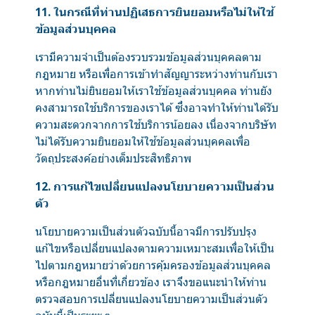
11. ในกรณีที่ท่านปฏิเสธการยินยอมหรือไม่ให้ใช้
ข้อมูลส่วนบุคคล
เรามีความจำเป็นต้องรวบรวมข้อมูลส่วนบุคคลตาม
กฎหมาย หรือเพื่อการเข้าทำสัญญาระหว่างท่านกับเรา
หากท่านไม่ยินยอมให้เราใช้ข้อมูลส่วนบุคคล ท่านยัง
คงสามารถใช้บริการของเราได้ ซึ่งอาจทำให้ท่านได้รับ
ความสะดวกจากการใช้บริการน้อยลง เนื่องจากบริษัท
ไม่ได้รับความยินยอมให้ใช้ข้อมูลส่วนบุคคลเพื่อ
วัตถุประสงค์อย่างเต็มประสิทธิภาพ
12. การแก้ไขเปลี่ยนแปลงนโยบายความเป็นส่วน
ตัว
นโยบายความเป็นส่วนตัวฉบับนี้อาจมีการปรับปรุง
แก้ไขหรือเปลี่ยนแปลงตามความเหมาะสมเพื่อให้เป็น
ไปตามกฎหมายว่าด้วยการคุ้มครองข้อมูลส่วนบุคคล
หรือกฎหมายอื่นที่เกี่ยวข้อง เราจึงขอแนะนำให้ท่าน
ตรวจสอบการเปลี่ยนแปลงนโยบายความเป็นส่วนตัว