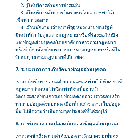
2. ผู้ให้บริการด้านการชำระเงิน
3. ผู้ให้บริการด้านการวิเคราะห์ข้อมูล การทำวิจัย
เพื่อทำการตลาด
4. เจ้าพนักงาน เจ้าหน้าที่รัฐ หน่วยงานของรัฐที่
มีหน้าที่กำกับดูแลตามกฎหมาย หรือที่ร้องขอให้เปิด
เผยข้อมูลส่วนบุคคลโดยอาศัยอำนาจตามกฎหมาย
หรือที่เกี่ยวข้องกับกระบวนการทางกฎหมาย หรือที่ได้
รับอนุญาตตามกฎหมายที่เกี่ยวข้อง
7. ระยะเวลาการเก็บรักษาข้อมูลส่วนบุคคล
เราจะเก็บรักษาข้อมูลส่วนบุคคลของท่านไว้เพียงเท่าที่
กฎหมายกำหนดไว้หรือเท่าที่จำเป็นสำหรับ
วัตถุประสงค์ของการเก็บข้อมูลดังกล่าว เราจะลบหรือ
ทำลายข้อมูลส่วนบุคคล เมื่อเห็นแล้วว่าการเก็บข้อมูล
นั้น ไม่มีความจำเป็นตามจุดประสงค์ที่ได้ระบุไว้
8. การรักษาความปลอดภัยของข้อมูลส่วนบุคคล
เราตระหนักถึงความสำคัญของการรักษาความมั่นคง