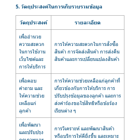
5. วัตถุประสงค์ในการเก็บรวบรวมข้อมูล
วัตถุประสงค์
รายละเอียด
เพื่ออำนวย
ความสะดวก
การให้ความสะดวกในการสั่งซื้อ
ในการใช้งาน
สินค้า การจัดส่งสินค้า การส่งคืน
เว็บไซต์และ
สินค้าและการเปลี่ยนแปลงสินค้า
การให้บริการ
เพื่อตอบ
การให้ความช่วยเหลือแก่ลูกค้าที่
คำถาม และ
เกี่ยวข้องกับการให้บริการ การ
ให้ความช่วย
ปรับปรุงข้อมูลของลูกค้า และการ
เหลือแก่
ส่งคำร้องขอใช้สิทธิหรือข้อร้อง
ลูกค้า
เรียนต่าง ๆ
เพื่อพัฒนา
การวิเคราะห์ และพัฒนาสินค้า
และปรับปรุง
หรือบริการให้ดียิ่งขึ้น และเหมาะ
คุณภาพและ