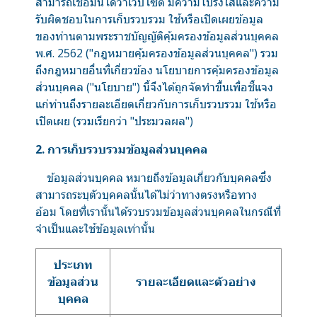
สามารถเชื่อมั่นได้ว่าเว็บไซต์ มีความโปร่งใสและความ
รับผิดชอบในการเก็บรวบรวม ใช้หรือเปิดเผยข้อมูล
ของท่านตามพระราชบัญญัติคุ้มครองข้อมูลส่วนบุคคล
พ.ศ. 2562 ("กฎหมายคุ้มครองข้อมูลส่วนบุคคล") รวม
ถึงกฎหมายอื่นที่เกี่ยวข้อง นโยบายการคุ้มครองข้อมูล
ส่วนบุคคล ("นโยบาย") นี้จึงได้ถูกจัดทำขึ้นเพื่อชี้แจง
แก่ท่านถึงรายละเอียดเกี่ยวกับการเก็บรวบรวม ใช้หรือ
เปิดเผย (รวมเรียกว่า "ประมวลผล")
2. การเก็บรวบรวมข้อมูลส่วนบุคคล
ข้อมูลส่วนบุคคล หมายถึงข้อมูลเกี่ยวกับบุคคลซึ่ง
สามารถระบุตัวบุคคลนั้นได้ไม่ว่าทางตรงหรือทาง
อ้อม โดยที่เรานั้นได้รวบรวมข้อมูลส่วนบุคคลในกรณีที่
จำเป็นและใช้ข้อมูลเท่านั้น
ประเภท
ข้อมูลส่วน
รายละเอียดและตัวอย่าง
บุคคล