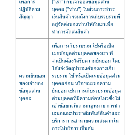
เพื่อการ
("เรา") กับเจ้าของข้อมูลส่วน
ปฏิบัติตาม
บุคคล ("ท่าน") ในส่วนการชำระ
สัญญา
เงินสินค้า รวมถึงการเก็บรวบรวมที่
อยู่จัดส่งของท่านให้กับเราเพื่อ
ทำการจัดส่งสินค้า
เพื่อการเก็บรวบรวม ใช้หรือเปิด
เผยข้อมูลส่วนบุคคลของเรา ที่
จำเป็นต้องได้รับความยินยอม โดย
ได้แจ้งวัตถุประสงค์ของการเก็บ
ความยินยอม
รวบรวม ใช้ หรือเปิดเผยข้อมูลส่วน
ของเจ้าของ
บุคคลก่อน หรือขณะขอความ
ข้อมูลส่วน
ยินยอม เช่น การเก็บรวบรวมข้อมูล
บุคคล
ส่วนบุคคลที่มีความอ่อนไหวซึ่งไม่
เข้าข้อยกเว้นตามกฎหมาย การนำ
เสนอและประชาสัมพันธ์สินค้าและ
บริการ การอำนวยความสะดวกใน
การให้บริการ เป็นต้น