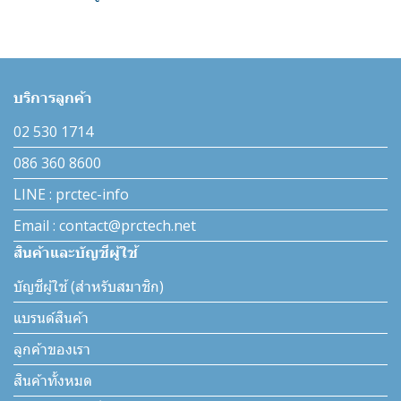
บริการลูกค้า
02 530 1714
086 360 8600
LINE : prctec-info
Email : contact@prctech.net
สินค้าและบัญชีผู้ใช้
บัญชีผู้ใช้ (สำหรับสมาชิก)
แบรนด์สินค้า
ลูกค้าของเรา
สินค้าทั้งหมด