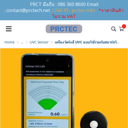
PRCT มือถือ :
086 360 8600
Email
:
contact@prctech.net
LINE ID : prctec-info
*ราคาสินค้า
ไม่รวม VAT
0
Home
...
UVC Sensor
เครื่องวัดรังสี UVC แบบใช้ร่วมกับสมาร์ทโฟนรุ่น Safester UVC+LED