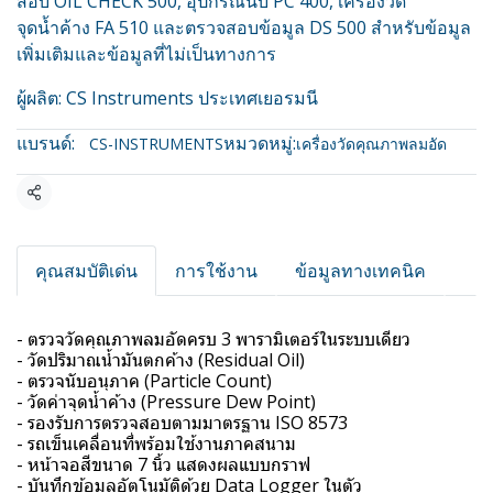
สอบ OIL CHECK 500, อุปกรณ์นับ PC 400, เครื่องวัด
จุดน้ำค้าง FA 510 และตรวจสอบข้อมูล DS 500 สำหรับข้อมูล
เพิ่มเติมและข้อมูลที่ไม่เป็นทางการ
ผู้ผลิต: CS Instruments ประเทศเยอรมนี
แบรนด์:
หมวดหมู่:
CS-INSTRUMENTS
เครื่องวัดคุณภาพลมอัด
แชร์
คุณสมบัติเด่น
การใช้งาน
ข้อมูลทางเทคนิค
- ตรวจวัดคุณภาพลมอัดครบ 3 พารามิเตอร์ในระบบเดียว
- วัดปริมาณน้ำมันตกค้าง (Residual Oil)
- ตรวจนับอนุภาค (Particle Count)
- วัดค่าจุดน้ำค้าง (Pressure Dew Point)
- รองรับการตรวจสอบตามมาตรฐาน ISO 8573
- รถเข็นเคลื่อนที่พร้อมใช้งานภาคสนาม
- หน้าจอสีขนาด 7 นิ้ว แสดงผลแบบกราฟ
- บันทึกข้อมูลอัตโนมัติด้วย Data Logger ในตัว