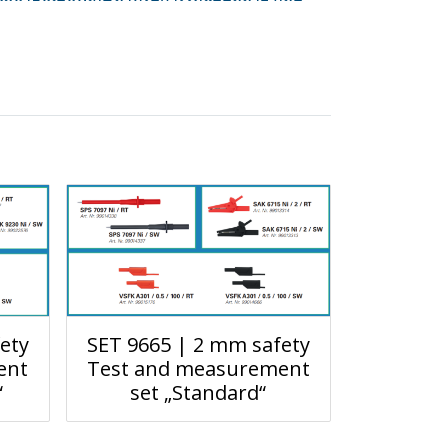
ety
SET 9665 | 2 mm safety
ent
Test and measurement
“
set „Standard“