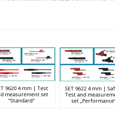
ET 9620 4 mm | Test
SET 9622 4 mm | Saf
nd measurement set
Test and measurem
"Standard"
set „Performance