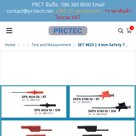
PRCT มือถือ :
086 360 8600
Email
:
contact@prctech.net
LINE ID : prctec-info
*ราคาสินค้า
ไม่รวม VAT
0
Home
...
Test and Measurement
SET 9623 | 4 mm Safety Test and measurement set „Precision“