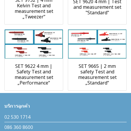
SET 9620 4 mm | Test
Kelvin Test and
and measurement set
measurement set
"Standard"
„Tweezer“
SET 9622 4 mm |
SET 9665 | 2 mm
Safety Test and
safety Test and
measurement set
measurement set
„Performance“
„Standard“
บริการลูกค้า
02 530 1714
086 360 8600