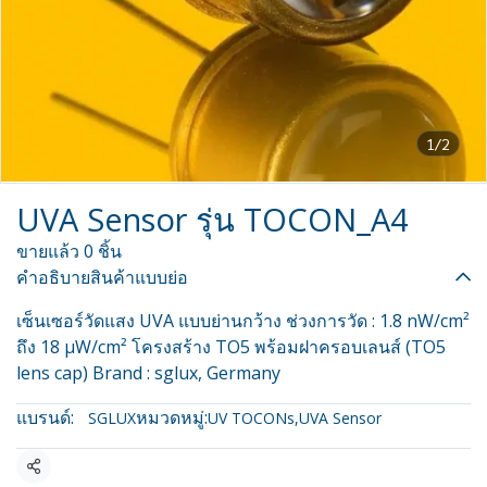
1/2
UVA Sensor รุ่น TOCON_A4
ขายแล้ว 0 ชิ้น
คำอธิบายสินค้าแบบย่อ
เซ็นเซอร์วัดแสง UVA แบบย่านกว้าง ช่วงการวัด : 1.8 nW/cm²
ถึง 18 µW/cm² โครงสร้าง TO5 พร้อมฝาครอบเลนส์ (TO5
lens cap) Brand : sglux, Germany
แบรนด์:
หมวดหมู่:
SGLUX
UV TOCONs
,
UVA Sensor
แชร์