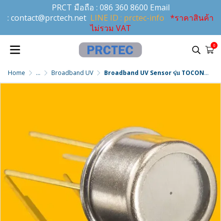
PRCT มือถือ :
086 360 8600
Email
:
contact@prctech.net
LINE ID : prctec-info
*ราคาสินค้า
ไม่รวม VAT
0
Home
...
Broadband UV
Broadband UV Sensor รุ่น TOCON_ABC9