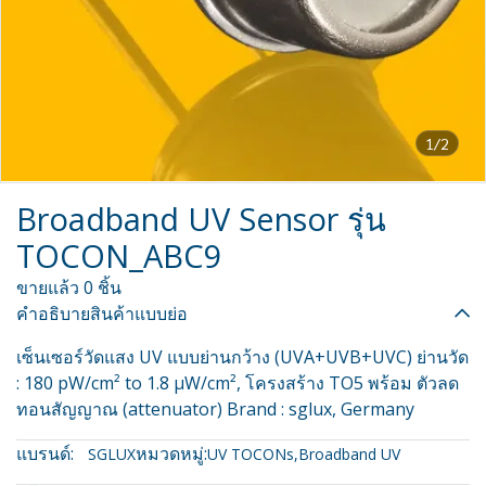
1/2
Broadband UV Sensor รุ่น
TOCON_ABC9
ขายแล้ว 0 ชิ้น
คำอธิบายสินค้าแบบย่อ
เซ็นเซอร์วัดแสง UV แบบย่านกว้าง (UVA+UVB+UVC) ย่านวัด
: 180 pW/cm² to 1.8 µW/cm², โครงสร้าง TO5 พร้อม ตัวลด
ทอนสัญญาณ (attenuator) Brand : sglux, Germany
แบรนด์:
หมวดหมู่:
SGLUX
UV TOCONs
,
Broadband UV