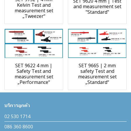
SET 9620 4 mm | Test
Kelvin Test and
and measurement set
measurement set
"Standard"
„Tweezer“
SET 9622 4 mm |
SET 9665 | 2 mm
Safety Test and
safety Test and
measurement set
measurement set
„Performance“
„Standard“
บริการลูกค้า
02 530 1714
086 360 8600