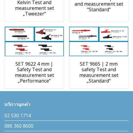
Kelvin Test and
and measurement set
measurement set
"Standard"
„Tweezer“
SET 9622 4 mm |
SET 9665 | 2 mm
Safety Test and
safety Test and
measurement set
measurement set
„Performance“
„Standard“
บริการลูกค้า
02 530 1714
086 360 8600