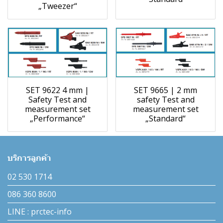
„Tweezer“
SET 9622 4 mm |
SET 9665 | 2 mm
Safety Test and
safety Test and
measurement set
measurement set
„Performance“
„Standard“
บริการลูกค้า
02 530 1714
086 360 8600
LINE : prctec-info