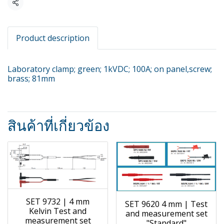
แชร์
Product description
Laboratory clamp; green; 1kVDC; 100A; on panel,screw;
brass; 81mm
สินค้าที่เกี่ยวข้อง
SET 9732 | 4 mm
SET 9620 4 mm | Test
Kelvin Test and
and measurement set
measurement set
"Standard"