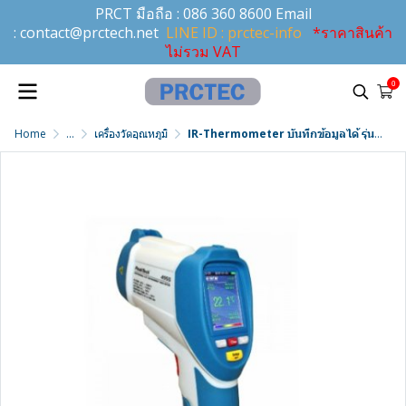
PRCT มือถือ :
086 360 8600
Email
:
contact@prctech.net
LINE ID : prctec-info
*ราคาสินค้า
ไม่รวม VAT
0
Home
...
เครื่องวัดอุณหภูมิ
IR-Thermometer บันทึกข้อมูลได้ รุ่น PeakTech รุ่น P-4955