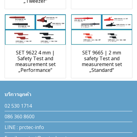
„Tweezer“
SET 9622 4 mm |
SET 9665 | 2 mm
Safety Test and
safety Test and
measurement set
measurement set
„Performance“
„Standard“
บริการลูกค้า
02 530 1714
086 360 8600
LINE : prctec-info