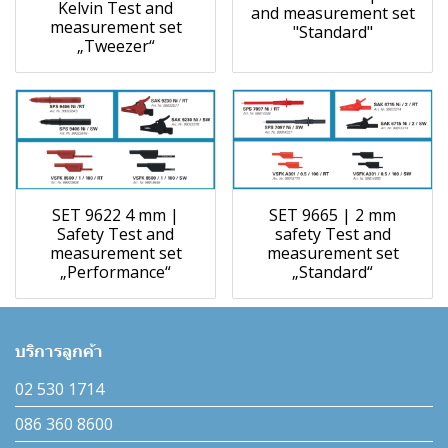
Kelvin Test and
and measurement set
measurement set
"Standard"
„Tweezer“
SET 9622 4 mm |
SET 9665 | 2 mm
Safety Test and
safety Test and
measurement set
measurement set
„Performance“
„Standard“
บริการลูกค้า
02 530 1714
086 360 8600