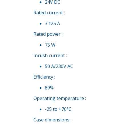
24V DC
Rated current :
3.125 A
Rated power :
75 W
Inrush current :
50 A/230V AC
Efficiency :
89%
Operating temperature :
-25 to +70°C
Case dimensions :