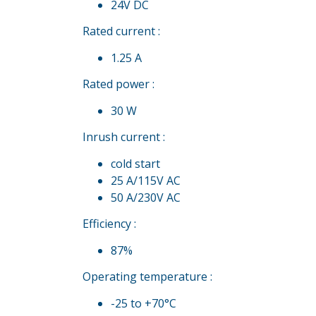
24V DC
Rated current :
1.25 A
Rated power :
30 W
Inrush current :
cold start
25 A/115V AC
50 A/230V AC
Efficiency :
87%
Operating temperature :
-25 to +70°C