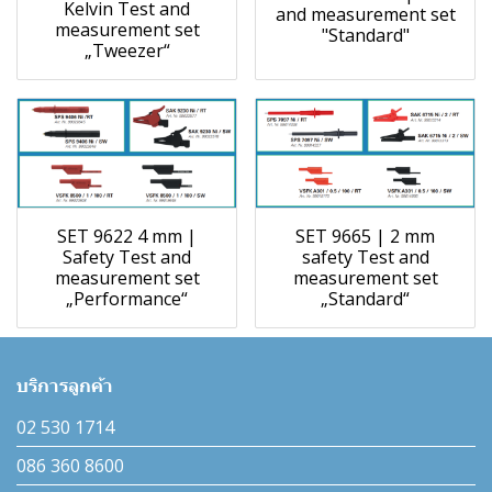
Kelvin Test and
and measurement set
measurement set
"Standard"
„Tweezer“
SET 9622 4 mm |
SET 9665 | 2 mm
Safety Test and
safety Test and
measurement set
measurement set
„Performance“
„Standard“
บริการลูกค้า
02 530 1714
086 360 8600