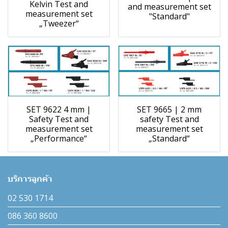
Kelvin Test and
and measurement set
measurement set
"Standard"
„Tweezer“
SET 9622 4 mm |
SET 9665 | 2 mm
Safety Test and
safety Test and
measurement set
measurement set
„Performance“
„Standard“
บริการลูกค้า
02 530 1714
086 360 8600