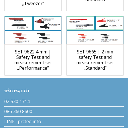
„Tweezer“
SET 9622 4 mm |
SET 9665 | 2 mm
Safety Test and
safety Test and
measurement set
measurement set
„Performance“
„Standard“
บริการลูกค้า
02 530 1714
086 360 8600
LINE : prctec-info