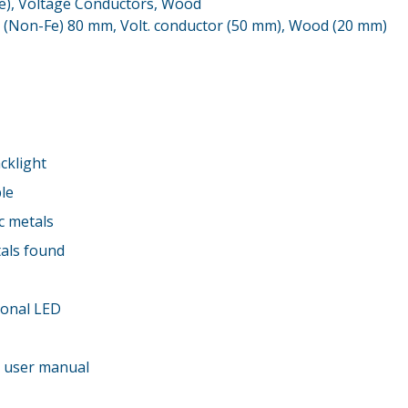
Fe), Voltage Conductors, Wood
l (Non-Fe) 80 mm, Volt. conductor (50 mm), Wood (20 mm)
acklight
ble
c metals
tals found
ional LED
d user manual