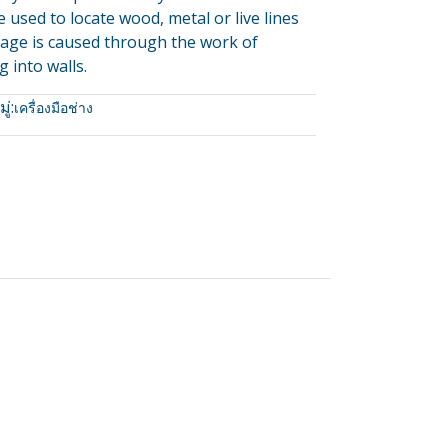
e used to locate wood, metal or live lines
age is caused through the work of
ng into walls.
่:
เครื่องมือช่าง