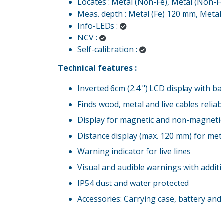
Locates : Metal (Non-Fe), Metal (Non-
Meas. depth : Metal (Fe) 120 mm, Meta
Info-LEDs :
NCV :
Self-calibration :
Technical features :
Inverted 6cm (2.4 ") LCD display with b
Finds wood, metal and live cables relia
Display for magnetic and non-magneti
Distance display (max. 120 mm) for me
Warning indicator for live lines
Visual and audible warnings with addit
IP54 dust and water protected
Accessories: Carrying case, battery an