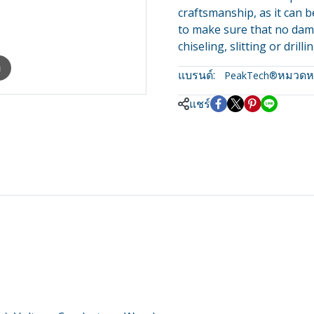
craftsmanship, as it can b
to make sure that no dam
chiseling, slitting or drilli
m
แบรนด์:
หมวดหมู
PeakTech®
แชร์