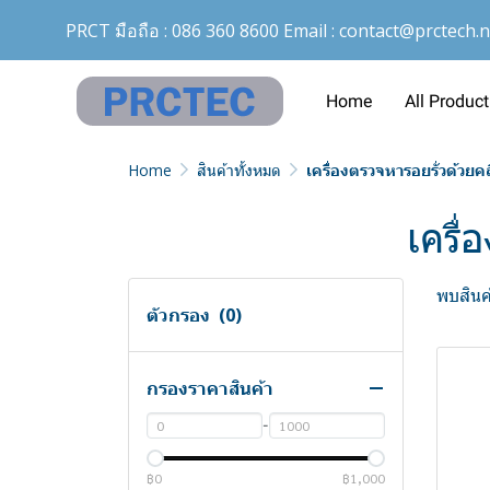
Temperature & Humidity
PRCT มือถือ :
086 360 8600
Email :
contact@prctech.n
Sensor
Temperature Guard
Home
All Product
Temperature probe
Temperature sensor
Home
สินค้าทั้งหมด
เครื่องตรวจหารอยรั่วด้วยค
Temperature transmitter
Temperature-ACS
เครื่
Test and Measurement
Test Chamber
Accessories
พบสินค้
ตัวกรอง
(0)
Turbidity เครื่องวัดความขุ่น
Adapters
UV Radiometer
BNC Programme
กรองราคาสินค้า
เครื่องวัดและส่งข้อมูลดัชนีรังสี
Connecting plugs
-
UV
Couplers
UV TOCONs
฿0
Crocodile clips - ปากคีบ
฿1,000