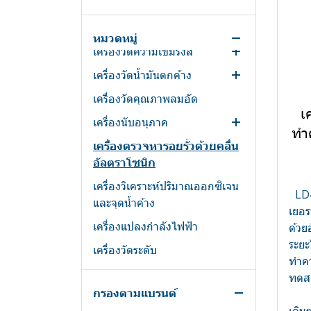
Water leak detector - เครื่อง
จระเข้
UV Radiometer
ตรวจจับน้ำรั่วซึม
Kelvin Programme
UV Sensors
หมวดหมู่
เครื่องวัดความเข้มรังสี
KITs
UVB Sensor
เครื่องวัดน้ำมันตกค้าง
เครื่องวัดความเข้มรังสี UV
Measuring leads
TOCONs with customized
เครื่องวัดคุณภาพลมอัด
spectral responsivity
เครื่องวัดน้ำมันตกค้างในระบบ
Plugs
เ
ลมอัด
เครื่องนับอนุภาค
Galliumphosphide (GaP)
Quick-release terminals
ทำค
เครื่องตรวจหารอยรั่วด้วยคลื่น
Blue light
เครื่องนับอนุภาคในระบบลมอัด
Sockets
อัลตราโซนิก
VUV (Vacuum UV)
Storage
เครื่องวิเคราะห์ปริมาณออกซิเจน
UV-Index (Erythema)
LD4
Storage
และจุดน้ำค้าง
เยอร
TOCONs for flame and fire
Test probes and leads
เครื่องแปลงกำลังไฟฟ้า
ด้วย
detection
ระยะ
Thread locking/ sealing
เครื่องวัดระดับ
UVI Sensor
ทำคว
lacquer
เครื่องวัดอัตราการไหล
ทดสอ
UVC Sensor
Terminal posts
กรองตามแบรนด์
จุดเ
อุปกรณ์วัดความชื้นและอุณหภูมิ
UVA Sensor