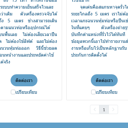
ๆ ถึง 15 เท่า ทำให้งานซ่อม
ไวขึ้นมาก
งระบบทำความเย็นเสร็จไวและ
จุดเด่นคือสแกนหาจุดรั่วไ
กว่าเดิม ตัวเครื่องตรวจจับได้
ระยะไกลถึง 5 เมตร เราไม่ต้อ
ถึง 5 เมตร ช่างสามารถเดิน
เวลาแกะฉนวนหุ้มท่อหรือปีนเข
ตามแนวท่อหรืออุปกรณ์ได้
ในที่แคบๆ ตัวเครื่องถ่ายร
นพื้นเลย ไม่ต้องเสียเวลาปีน
บันทึกตำแหน่งที่รั่วไว้ได้ทันที
ด ไม่ต้องใช้ลิฟต์ และไม่ต้อง
ข้อมูลพวกนี้เอาไปทำรายงานส
นวนหุ้มท่อออก วิธีนี้ช่วยลด
งานหรือเก็บไว้เป็นหลักฐานรับ
ตอนหน้างานและประหยัดค่าใช้
ประกันการติดตั้งได้
ด้จริง
ติดต่อเรา
ติดต่อเรา
เปรียบเทียบ
เปรียบเทียบ
1