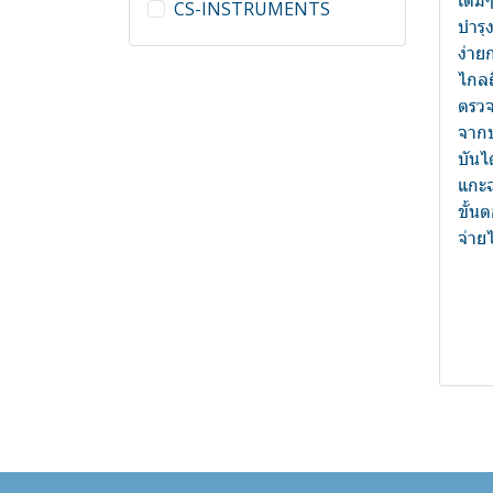
เดิม
CS-INSTRUMENTS
เครื่องวัดอุณหภูมิ
Broadband UV
บำรุ
เครื่องวัดควมชื้นไม้และวัสดุ
Infrared Thermometer -
ง่าย
ก่อสร้างแบบวางทาบสัมผัส ไม่
เครื่องวัดอุณหภูมิแบบ
ไกล
ทำลายเนื้อวัตถุ
อินฟราเรด
ตรวจ
จากบ
เซ็นเซอร์วัดแก๊ส
บันไ
เครื่องมือช่าง
แกะฉ
ขั้น
เครื่องวัดทางไฟฟ้า
จ่ายไ