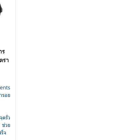
าร
ลตรา
ents
หารอย
อ
ดรั่ว
า ช่วย
ร็จ