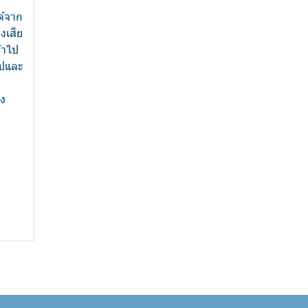
ด้จาก
งเสีย
้าไป
ูปและ
่ง