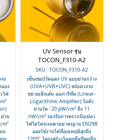
UV Sensor รุ่น
TOCON_F310-A2
SKU : TOCON_F310-A2
งจร
เซ็นเซอร์วัดแสง UV แบบย่านกว้าง
บสนอง
(UVA+UVB+UVC) พร้อมวงจร
ลวไฟ
ขยายเชิงเส้น-ลอการิทึม (Linear-
mm²
Logarithmic Amplifier) ในตัว
or)
ย่านวัด : 20 pW/cm² ถึง 11
 ย่าน
nW/cm² รองรับการตรวจจับเปลว
/cm²
ไฟไฮโดรเจนตามมาตรฐาน EN298
แบบ
และใช้งานได้ที่อุณหภูมิสูงถึง
any
120°C โครงสร้างโลหะซีลปิดผนึก