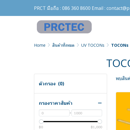
Pulse Counter
PRCT มือถือ :
086 360 8600
Email :
contact@pr
Relay Interface
Rota flow meter
Sensor element
Solar Monitoring / Solar PV
Integrated circuit (IC)
Home
สินค้าทั้งหมด
UV TOCONs
TOCONs f
Monitoring
Position sensor
TOCO
Solid State Relay
Temperature & Humidity
พบสินค้
Sensor
ตัวกรอง
(0)
Temperature Guard
Temperature probe
กรองราคาสินค้า
Temperature sensor
-
Temperature transmitter
฿0
฿1,000
Temperature-ACS