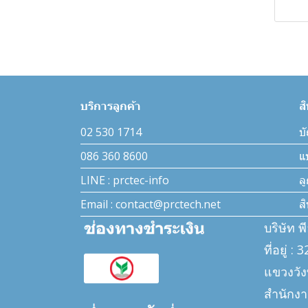
เครื่องวัดทางไฟฟ้า
บริการลูกค้า
ส
02 530 1714
บั
086 360 8600
แ
LINE : prctec-info
ล
Email : contact@prctech.net
ส
บริษัท พ
ที่อยู่ 
แขวงวั
สำนักงา