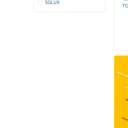
Blue light
SGLUX
Sockets
TO
VUV (Vacuum UV)
Storage
UV-Index (Erythema)
Storage
TOCONs for flame and
Test probes and leads
fire detection
Thread locking/ sealing
UVI Sensor
lacquer
UVC Sensor
Terminal posts
UVA Sensor
Broadband UV
Water leak detector - เครื่อง
ตรวจจับน้ำรั่วซึม
เครื่องวัดความเข้มรังสี
เครื่องวัดน้ำมันตกค้าง
เครื่องวัดความเข้มรังสี UV
เครื่องวัดคุณภาพลมอัด
เครื่องวัดน้ำมันตกค้างในระบบ