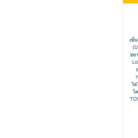
ลมอัด
เครื่องนับอนุภาค
เครื่องตรวจหารอยรั่วด้วยคลื่น
เครื่องนับอนุภาคในระบบลมอัด
อัลตราโซนิก
เครื่องวิเคราะห์ปริมาณออกซิเจน
และจุดน้ำค้าง
เซ็
(
เครื่องแปลงกำลังไฟฟ้า
ขยา
เครื่องวัดระดับ
Lo
เครื่องวัดอัตราการไหล
n
อุปกรณ์วัดความชื้นและอุณหภูมิ
ไฮ
เครื่องวัดอุณหภูมิ
โค
TO5
เครื่องวัดควมชื้นไม้และวัสดุ
Infrared Thermometer -
ก่อสร้างแบบวางทาบสัมผัส ไม่
เครื่องวัดอุณหภูมิแบบ
ทำลายเนื้อวัตถุ
อินฟราเรด
เซ็นเซอร์วัดแก๊ส
เครื่องมือช่าง