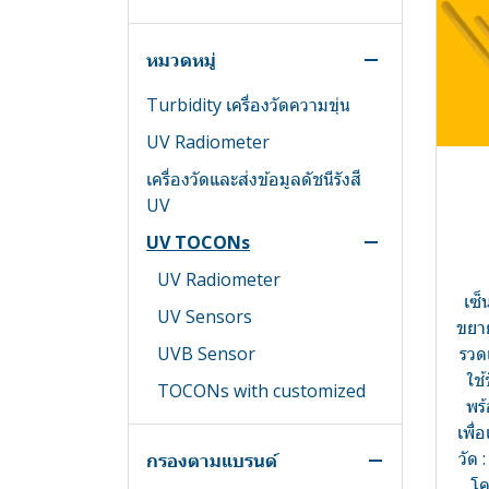
Test and Measurement
หมวดหมู่
Test Chamber
Accessories
Turbidity เครื่องวัดความขุ่น
Adapters
UV Radiometer
BNC Programme
เครื่องวัดและส่งข้อมูลดัชนีรังสี
Connecting plugs
UV
Couplers
UV TOCONs
Crocodile clips - ปากคีบ
จระเข้
UV Radiometer
เซ็
Kelvin Programme
UV Sensors
ขยา
KITs
UVB Sensor
รวด
ใช
Measuring leads
TOCONs with customized
พร
spectral responsivity
Plugs
เพื่
Galliumphosphide (GaP)
วัด
กรองตามแบรนด์
Quick-release terminals
โค