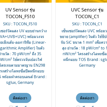
UV Sensor รุ่น
UVC Sensor รุ่น
TOCON_F510
TOCON_C1
SKU : TOCON_F510
SKU : TOCON_C1
นเซอร์วัดแสง UV แบบย่านกว้าง
เซ็นเซอร์วัดแสง UVC พร้อม
UVA+UVB+UVC) พร้อมวงจร
ขยาย (amplifier) ในตัว ใช้ชิ
ยเชิงเส้น-ลอการิทึม (Linear-
จับ SiC ขนาด 1 mm² เพื่อคว
garithmic Amplifier) ในตัว
สูง ย่านวัด : 18 pW/cm² to
ย่านวัด : 70 pW/cm² ถึง 35
nW/cm² โครงสร้างโลหะซีล
W/cm² ใช้ตรวจจับเปลวไฟ
ผนึกแบบ TO5 Brand : sgl
โดรเจนตามมาตรฐาน EN298
Germany
รงสร้างโลหะซีลปิดผนึกแบบ
 พร้อมฝาครอบเลนส์ Brand :
sglux, Germany
ติดต่อเรา
ติดต่อเรา