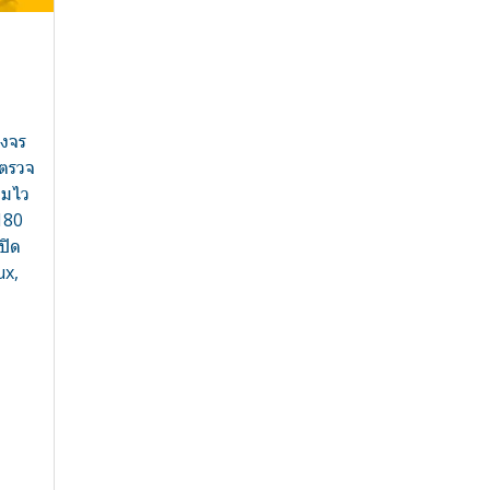
วงจร
ปตรวจ
ามไว
 180
ปิด
ux,