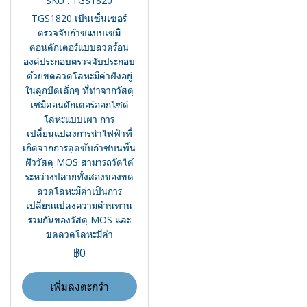
SKU : TGS1820
TGS1820 เป็นเซ็นเซอร์
ตรวจจับก๊าซแบบเซมิ
คอนดักเตอร์แบบลวดร้อน
องค์ประกอบตรวจจับประกอบ
ด้วยขดลวดโลหะมีค่าฝังอยู่
ในลูกปัดเล็กๆ ที่ทำจากวัสดุ
เซมิคอนดักเตอร์ออกไซด์
โลหะแบบเผา การ
เปลี่ยนแปลงการนำไฟฟ้าที่
เกิดจากการดูดซับก๊าซบนพื้น
ผิววัสดุ MOS สามารถวัดได้
ระหว่างปลายทั้งสองของขด
ลวดโลหะมีค่าเป็นการ
เปลี่ยนแปลงความต้านทาน
รวมกันของวัสดุ MOS และ
ขดลวดโลหะมีค่า
฿0
เพิ่มลงตะกร้า