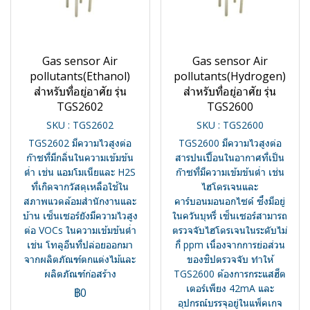
Gas sensor Air
Gas sensor Air
pollutants(Ethanol)
pollutants(Hydrogen)
สำหรับที่อยู่อาศัย รุ่น
สำหรับที่อยู่อาศัย รุ่น
TGS2602
TGS2600
SKU : TGS2602
SKU : TGS2600
TGS2602 มีความไวสูงต่อ
TGS2600 มีความไวสูงต่อ
ก๊าซที่มีกลิ่นในความเข้มข้น
สารปนเปื้อนในอากาศที่เป็น
ต่ำ เช่น แอมโมเนียและ H2S
ก๊าซที่มีความเข้มข้นต่ำ เช่น
ที่เกิดจากวัสดุเหลือใช้ใน
ไฮโดรเจนและ
สภาพแวดล้อมสำนักงานและ
คาร์บอนมอนอกไซด์ ซึ่งมีอยู่
บ้าน เซ็นเซอร์ยังมีความไวสูง
ในควันบุหรี่ เซ็นเซอร์สามารถ
ต่อ VOCs ในความเข้มข้นต่ำ
ตรวจจับไฮโดรเจนในระดับไม่
เช่น โทลูอีนที่ปล่อยออกมา
กี่ ppm เนื่องจากการย่อส่วน
จากผลิตภัณฑ์ตกแต่งไม้และ
ของชิปตรวจจับ ทำให้
ผลิตภัณฑ์ก่อสร้าง
TGS2600 ต้องการกระแสฮีต
เตอร์เพียง 42mA และ
฿0
อุปกรณ์บรรจุอยู่ในแพ็คเกจ