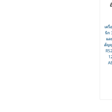
อ
Pressure - เครื่องวัดความดัน
AC/DC Power supply
Pressure Switch - สวิทช์วัด
DC/DC Converter
เครื่องวัดความดันอากาศแบบ
ความดัน/ปรับความดัน
พกพา
เครื
Pressure-ACS
นิก
Process Indicator
และ
สัญ
Process Meter
RS2
Pulse Counter
1
Relay Interface
AE
Rota flow meter
Sensor element
Solar Monitoring / Solar PV
Integrated circuit (IC)
Monitoring
Position sensor
Solid State Relay
Temperature & Humidity