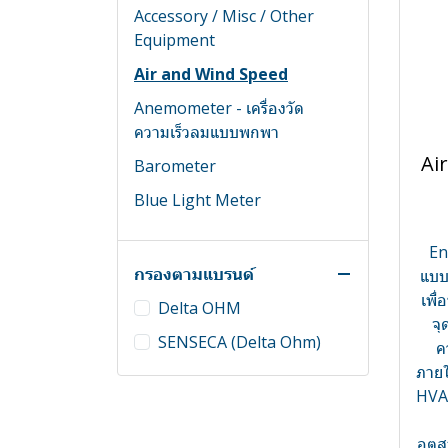
Accessory / Misc / Other
Equipment
Air and Wind Speed
Anemometer - เครื่องวัด
ความเร็วลมแบบพกพา
Ai
Barometer
Blue Light Meter
CO₂ Sensor
En
Data logger เครื่องบันทึก
กรองตามแบรนด์
แบบ
ข้อมูล
เพื่
Delta OHM
จุ
Data logger WIFI
Data logger WIFI
SENSECA (Delta Ohm)
ค
Data logger แบบมีสายวัด
Data logger แบบมีสายวัด
ภายใ
Differential Pressure Switch -
HVAC
สวิทช์วัดความดัน/ปรับความดัน
แตกต่าง
อุตส