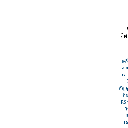
Gas Sensor
Gas detector module
High precision pipette
Gas Detector แบบพกพา
Residential
Hydrometer
Industrial
ทิ
Humidity Controllers - เครื่อง
ควบคุมความชื้น
Humidity Sensor
เคร
Humidity Transmitter
อุณ
Hygro-Thermostat
ควา
Laser Device
สัญ
Leak detector - เครื่องตรวจจับ
Green Laser Range
อิ
การรั่วไหลของลมในระบบอัด
Diode Collimator
RS
อากาศ
Assemblies
โ
Level Switch
R
Fibre Coupled Lasers
D
Level Transmitter