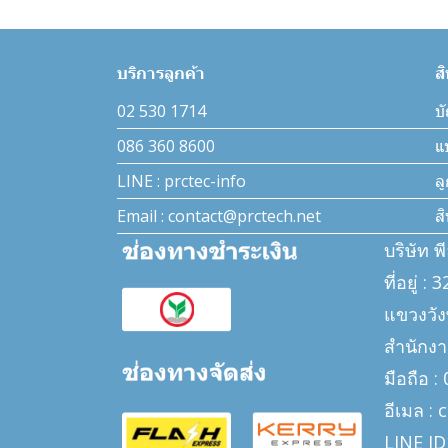
Sensor
Temperature Guard
บริการลูกค้า
ส
Temperature probe
02 530 1714
บั
Temperature sensor
086 360 8600
แ
Temperature transmitter
LINE : prctec-info
ล
Temperature-ACS
Email : contact@prctech.net
ส
Test and Measurement
บริษัท พ
Test Chamber
Accessories
ที่อยู่ 
Turbidity เครื่องวัดความขุ่น
Adapters
แขวงวั
UV Radiometer
BNC Programme
สำนักงา
เครื่องวัดและส่งข้อมูลดัชนีรังสี
Connecting plugs
มือถือ 
UV
Couplers
อีเมล :
UV TOCONs
Crocodile clips - ปากคีบ
LINE ID