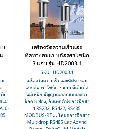
แบบ
เครื่องวัดความเร็วและ
่น
ทิศทางลมแบบอัลตราโซนิก
3 แกน รุ่น HD2003.1
SKU : HD2003.1
แบบ
เครื่องวัดความเร็ว และทิศทางลม
ด
แบบอัลตราโซนิก 3 แกน มีเข็มทิศ
วัด
แม่เหล็ก สัญญาณออกแบบอะนา
ศแม่
ล็อก 5 ช่อง, อินเทอร์เฟซการสื่อสา
A, 0-
ร RS232, RS422, RS485
485
MODBUS-RTU, โหมดการสื่อสาร
Multidrop RS485 และ AoXnd