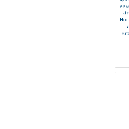
สูง 
Digital Current Meter
สำ
Digital Display
Hot-
ค
Electronic Components
Bra
Magnetics
Electronic Current
Transformer
Environmental Meters
Flow Meter, Batcher, and
Totalizer
Flow Switch
Flow-ACS
Food equipment
Food Thermometer
Gas Detector